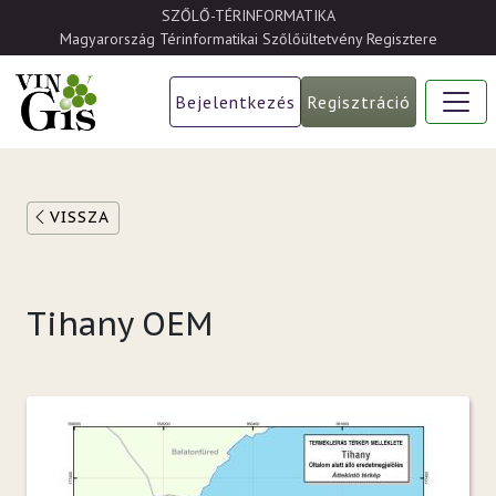
Ugrás a tartalomra
SZŐLŐ-TÉRINFORMATIKA
Magyarország Térinformatikai Szőlőültetvény Regisztere
Bejelentkezés
Regisztráció
VISSZA
Tihany OEM