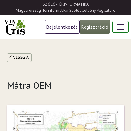
Ugrás a tartalomra
SZŐLŐ-TÉRINFORMATIKA
Magyarország Térinformatikai Szőlőültetvény Regisztere
Bejelentkezés
Regisztráció
VISSZA
Mátra OEM