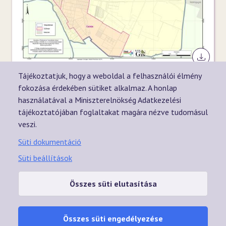
2315_ma
Tájékoztatjuk, hogy a weboldal a felhasználói élmény
fokozása érdekében sütiket alkalmaz. A honlap
használatával a Miniszterelnökség Adatkezelési
tájékoztatójában foglaltakat magára nézve tudomásul
veszi.
Süti dokumentáció
Süti beállítások
A VINGIS tulajdonosa a Magyar Állam, megbízásából pedig az
agrárpolitikáért felelős miniszter gyakorolja a tulajdonosi jogokat, és
Összes süti elutasítása
működteti a rendszert. A VINGIS böngésző üzemeltetését, valamint az
állami alapadat rétegeket (ortofotó, topográfiai, kataszteri és a
közigazgatási határok fedvényeit) a Lechner Tudásközpont biztosítja.
Összes süti engedélyezése
ADATKEZELÉSI TÁJÉKOZTATÓ
SÜTIK