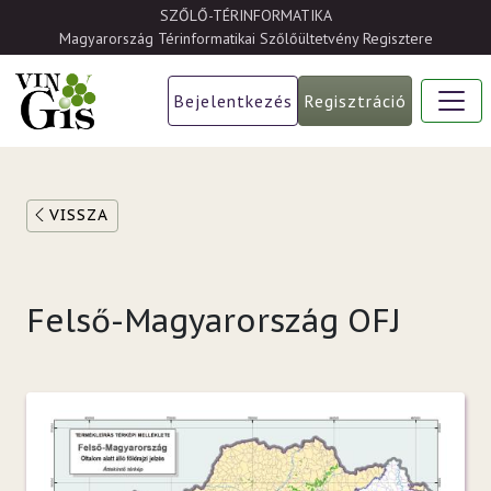
Ugrás a tartalomra
SZŐLŐ-TÉRINFORMATIKA
Magyarország Térinformatikai Szőlőültetvény Regisztere
Bejelentkezés
Regisztráció
VISSZA
Felső-Magyarország OFJ