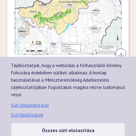
1701_fe
Tájékoztatjuk, hogy a weboldal a felhasználói élmény
fokozása érdekében sütiket alkalmaz. A honlap
használatával a Miniszterelnökség Adatkezelési
tájékoztatójában foglaltakat magára nézve tudomásul
veszi.
Süti dokumentáció
Süti beállítások
A VINGIS tulajdonosa a Magyar Állam, megbízásából pedig az
agrárpolitikáért felelős miniszter gyakorolja a tulajdonosi jogokat, és
Összes süti elutasítása
működteti a rendszert. A VINGIS böngésző üzemeltetését, valamint az